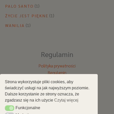
(1)
PALO SANTO
(1)
ŻYCIE JEST PIĘKNE
(1)
WANILIA
Regulamin
Polityka prywatności
Regulamin
Strona wykorzystuje pliki cookies, aby
Menu
świadczyć usługi na jak najwyższym poziomie.
Dalsze korzystanie ze strony oznacza, że
zgadzasz się na ich użycie
Czytaj więcej
Strona główna
Sklep
Funkcjonalne
Funkcjonalne