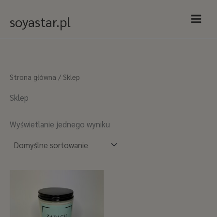
Przejdź
Main
soyastar.pl
do
Menu
treści
Strona główna
/ Sklep
Sklep
Wyświetlanie jednego wyniku
Zakres
cen:
od
55,00 zł
do